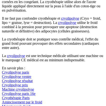
cornées en les congelant. La cryothérapie utilise alors de l'azote
liquide appliqué directement sur la peau à l'aide d'un coton-tige ou
en pulvérisation.
Il ne faut pas confondre cryothérapie et
cryolipolyse
(Cryo = froid,
lipo = graisse, lyse = destruction). La
cryolipolyse
utilise le froid
combiné à la pression pour provoquer une apoptose (destruction
naturelle et définitive) des adipocytes (cellules graisseuses).
La cryothérapie doit se pratiquer sous contrôle médical, l'effet du
grand froid pouvant provoquer des effets secondaires (cardiaques
entre autre).
La
cryolipolyse
est une technique médicale utilisant une machine ou
le marquage CE médical est au minimum indispensable.
En savoir plus :
Cryolipolyse paris
Cryolipolyse ventre
Cryolipolyse résultat
Cryolipolyse prix
Machine cryolipolyse
Cryolipolyse paris 16e
Cryothérapie Paris
Amincissement par le froid