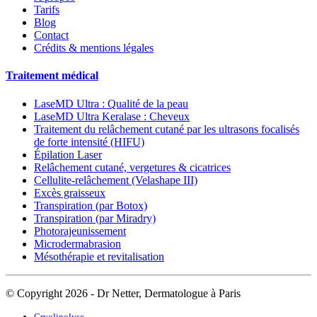
Tarifs
Blog
Contact
Crédits & mentions légales
Traitement médical
LaseMD Ultra : Qualité de la peau
LaseMD Ultra Keralase : Cheveux
Traitement du relâchement cutané par les ultrasons focalisés
de forte intensité (HIFU)
Épilation Laser
Relâchement cutané, vergetures & cicatrices
Cellulite-relâchement (Velashape III)
Excès graisseux
Transpiration (par Botox)
Transpiration (par Miradry)
Photorajeunissement
Microdermabrasion
Mésothérapie et revitalisation
© Copyright 2026 - Dr Netter, Dermatologue à Paris
Cryolipolyse