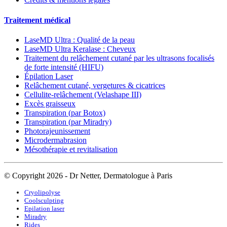
Traitement médical
LaseMD Ultra : Qualité de la peau
LaseMD Ultra Keralase : Cheveux
Traitement du relâchement cutané par les ultrasons focalisés
de forte intensité (HIFU)
Épilation Laser
Relâchement cutané, vergetures & cicatrices
Cellulite-relâchement (Velashape III)
Excès graisseux
Transpiration (par Botox)
Transpiration (par Miradry)
Photorajeunissement
Microdermabrasion
Mésothérapie et revitalisation
© Copyright 2026 - Dr Netter, Dermatologue à Paris
Cryolipolyse
Coolsculpting
Epilation laser
Miradry
Rides