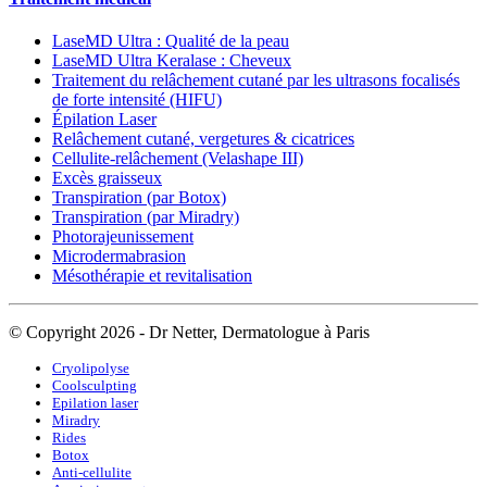
LaseMD Ultra : Qualité de la peau
LaseMD Ultra Keralase : Cheveux
Traitement du relâchement cutané par les ultrasons focalisés
de forte intensité (HIFU)
Épilation Laser
Relâchement cutané, vergetures & cicatrices
Cellulite-relâchement (Velashape III)
Excès graisseux
Transpiration (par Botox)
Transpiration (par Miradry)
Photorajeunissement
Microdermabrasion
Mésothérapie et revitalisation
© Copyright 2026 - Dr Netter, Dermatologue à Paris
Cryolipolyse
Coolsculpting
Epilation laser
Miradry
Rides
Botox
Anti-cellulite